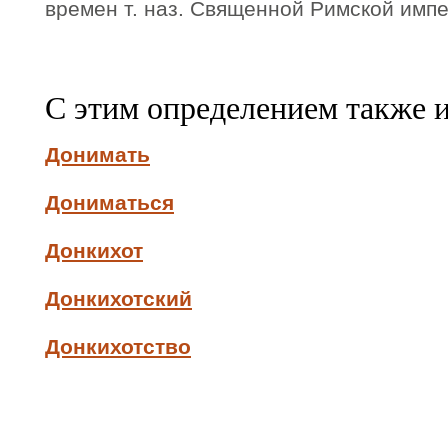
времен т. наз. Священной Римской импе
С этим определением также 
Донимать
Дониматься
Донкихот
Донкихотский
Донкихотство