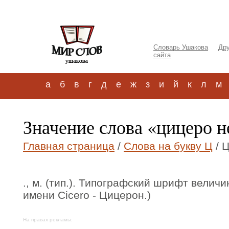
Словарь Ушакова
Дру
сайта
а
б
в
г
д
е
ж
з
и
й
к
л
м
Значение слова «цицеро н
Главная страница
/
Слова на букву Ц
/ 
., м. (тип.). Типографский шрифт величи
имени Cicero - Цицерон.)
На правах рекламы: