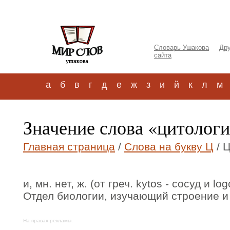
Словарь Ушакова
Дру
сайта
а
б
в
г
д
е
ж
з
и
й
к
л
м
Значение слова «цитолог
Главная страница
/
Слова на букву Ц
/ 
и, мн. нет, ж. (от греч. kytos - сосуд и lo
Отдел биологии, изучающий строение и 
На правах рекламы: