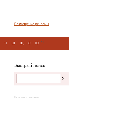
Размещение рекламы
я
ч
ш
щ
э
ю
Быстрый поиск
На правах рекламы: