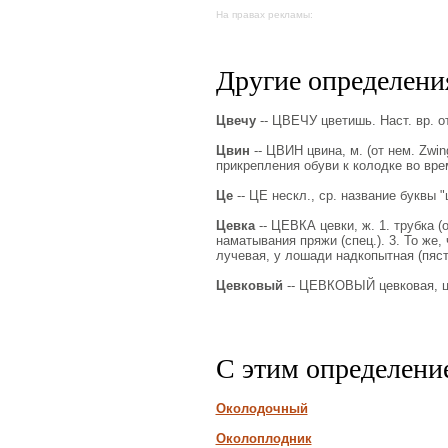
На правах рекламы:
Другие определения
Цвечу
-- ЦВЕЧУ цветишь. Наст. вр. от
Цвин
-- ЦВИН цвина, м. (от нем. Zwin
прикрепления обуви к колодке во вре
Це
-- ЦЕ нескл., ср. название буквы "
Цевка
-- ЦЕВКА цевки, ж. 1. трубка (
наматывания пряжи (спец.). 3. То же, 
лучевая, у лошади надкопытная (пясть
Цевковый
-- ЦЕВКОВЫЙ цевковая, це
С этим определени
Околодочный
Околоплодник