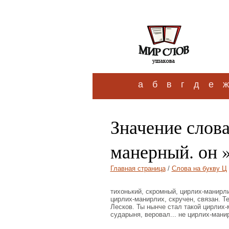
а
б
в
г
д
е
ж
Значение слов
манерный. он 
Главная страница
/
Слова на букву Ц
тихонький, скромный, цирлих-манирлих.
цирлих-манирлих, скручен, связан. Т
Лесков. Ты нынче стал такой цирлих-
сударыня, веровал... не цирлих-манир