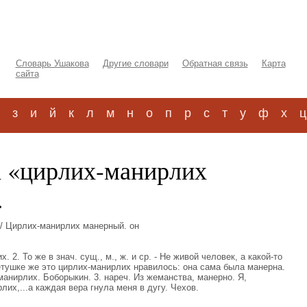
Словарь Ушакова
Другие словари
Обратная связь
Карта
сайта
з
и
й
к
л
м
н
о
п
р
с
т
у
ф
х
ц
а «цирлих-манирлих
»
/ Цирлих-манирлих манерный. он
 2. То же в знач. сущ., м., ж. и ср. - Не живой человек, а какой-то
етушке же это цирлих-манирлих нравилось: она сама была манерна.
манирлих. Боборыкин. 3. нареч. Из жеманства, манерно. Я,
лих,...а каждая вера гнула меня в дугу. Чехов.