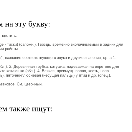
 на эту букву:
 цветить.
ge - тиски) (сапожн.). Гвоздь, временно вколачиваемый в задник для
мя работы.
ц", название соответствующего звука и другие значения; ср. а 1.
обл.). 2. Деревянная трубка, катушка, надеваемая на веретено для
что коклюшка (обл.). 4. Всякая, преимущ. полая, кость, напр.
), пяточно-плюсневая (несущая пальцы) у птиц и др. (спец.).
вковое. См. цевочный.
ем также ищут: