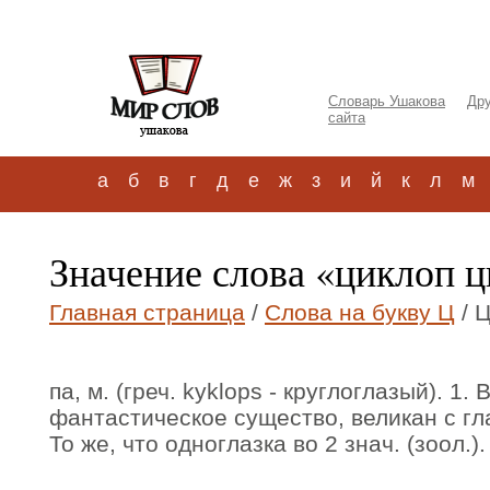
Словарь Ушакова
Дру
сайта
а
б
в
г
д
е
ж
з
и
й
к
л
м
Значение слова «циклоп 
Главная страница
/
Слова на букву Ц
/ 
па, м. (греч. kyklops - круглоглазый). 1.
фантастическое существо, великан с гл
То же, что одноглазка во 2 знач. (зоол.).