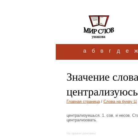
а
б
в
г
д
е
ж
Значение слова
централизуюсь
Главная страница
/
Слова на букву Ц
централизуешься. 1. сов. и несов. Ст
централизовать.
На правах рекламы: