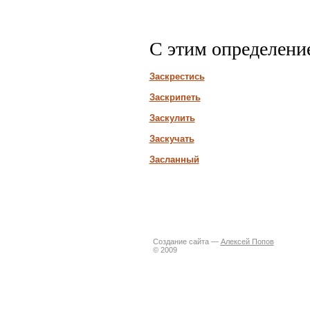
С этим определени
Заскрестись
Заскрипеть
Заскулить
Заскучать
Засланный
Создание сайта —
Алексей Попов
© 2009