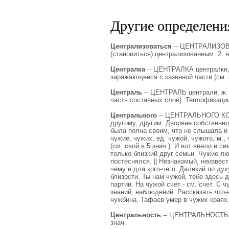
Другие определения
Централизоваться
-- ЦЕНТРАЛИЗОВАТ
(становиться) централизованным. 2. н
Централка
-- ЦЕНТРАЛКА централки, ж.
заряжающееся с казенной части (см. 
Централь
-- ЦЕНТРАЛЬ централи, ж. (
часть составных слов). Теплофикацио
Центрального
-- ЦЕНТРАЛЬНОГО КОМ
другому, другим. Дворяне собственно
была полна своим, что не слышала и н
чужие, чужих, ед. чужой, чужого, м.,
(см. свой в 5 знач.). И вот ввели в 
только близкий друг семьи. Чужие лю
постеснялся. || Незнакомый, неизвест
чему и для кого-чего. Далекий по дух
близости. Ты нам чужой, тебе здесь 
партии. На чужой счет - см. счет. С 
знаний, наблюдений. Рассказать что-н.
чужбина. Тафаев умер в чужих краях.
Центральность
-- ЦЕНТРАЛЬНОСТЬ це
знач.