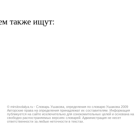
ем также ищут:
© mirslovdalya.ru - Словарь Ушакова, определения по словарю Ушакова 2009
Авторские права на определения принадлежат их составителям. Информация
публикуется на сайте исключительно для ознокомительных целей и основана на
свободно распостраняемых версиях словарей. Администрация не несет
ответственности за любые неточности в текстах.