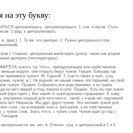
 на эту букву:
ЬСЯ централизуюсь, централизуешься. 1. сов. и несов. Стать
есов. Страд. к централизовать.
 (разг.). 1. То же. что централ. 2. Ружье центрального боя,
казенный).
нов.). Главная, центральная магистраль (употр. также как вторая
нная централь (теплоцентраль).
ИТЕТА чужого, ср. Что-н., принадлежащее или свойственное
 меньше воруют, они открыто берут чужое. Герцен. Бабушка так
е принимала чужого. М. Горький. 3. (часто также в знач. сущ.
 чужая, чужой, ж.). Не родной, не нашей семьи, посторонний, не свой
семью чужую. Пушкин. Собрались все родственники, а из чужих
ди за него зверей и птиц ловили в сети. Пушкин. Хоть бы при чужих
ный (простореч.). Вас какой-то чужй мужчина спрашивает. 4. кому-
у, внутренне чуждый для кого-чего-н., такой, с к-рым нет подлинной
дела нет! Некрасов. Мы друг другу чужие. Это человек чужой для
чужих слов - на основании чьих-н. рассказов, а не собственных
 с чужих слов. Знать что-н. с чужих слов. Чужие края (устар.) -
 Гончаров.
нтральности, мн. нет, ж. Отвлеч. сущ. к центральный в 1 и 3