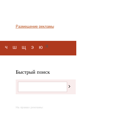
Размещение рекламы
я
ч
ш
щ
э
ю
Быстрый поиск
На правах рекламы: