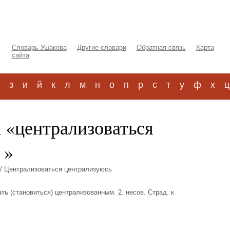
Словарь Ушакова
Другие словари
Обратная связь
Карта
сайта
з
и
й
к
л
м
н
о
п
р
с
т
у
ф
х
ц
 «централизоваться
 »
/ Централизоваться централизуюсь
ать (становиться) централизованным. 2. несов. Страд. к