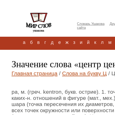
Словарь Ушакова
Дру
сайта
а
б
в
г
д
е
ж
з
и
й
к
л
м
Значение слова «центр це
Главная страница
/
Слова на букву Ц
/ 
ра, м. (греч. kentron, букв. острие). 1. 
каких-н. отношений в фигуре (мат., мех
шара (точка пересечения их диаметров,
всех точек окружности или поверхности