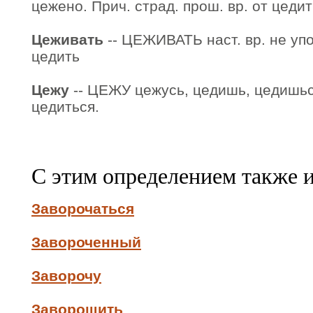
цежено. Прич. страд. прош. вр. от цедит
Цеживать
-- ЦЕЖИВАТЬ наст. вр. не упот
цедить
Цежу
-- ЦЕЖУ цежусь, цедишь, цедишься.
цедиться.
С этим определением также 
Заворочаться
Завороченный
Заворочу
Заворошить