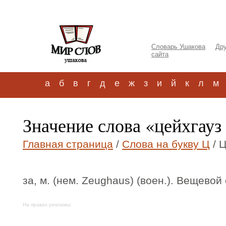
Словарь Ушакова
Дру
сайта
а
б
в
г
д
е
ж
з
и
й
к
л
м
Значение слова «цейхгауз
Главная страница
/
Слова на букву Ц
/ 
за, м. (нем. Zeughaus) (воен.). Вещевой 
На правах рекламы: