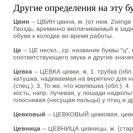
Другие определения на эту б
Цвин
-- ЦВИН цвина, м. (от нем. Zwinge -
Гвоздь, временно вколачиваемый в зад
обуви к колодке во время работы.
Це
-- ЦЕ нескл., ср. название буквы "ц",
соответствующего звука и другие значени
Цевка
-- ЦЕВКА цевки, ж. 1. трубка (обл.
катушка, надеваемая на веретено для 
(спец.). 3. То же, что коклюшка (обл.). 4
кость, напр. лучевая, у лошади надкопыт
плюсневая (несущая пальцы) у птиц и др.
Цевковый
-- ЦЕВКОВЫЙ цевковая, цевк
Цевница
-- ЦЕВНИЦА цевницы, ж. (стари