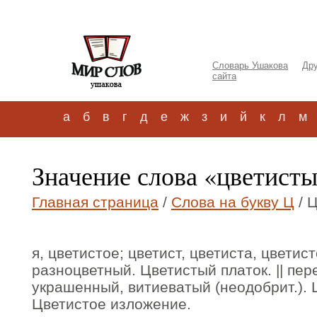
Словарь Ушакова
Дру
сайта
а
б
в
г
д
е
ж
з
и
й
к
л
м
Значение слова «цветисты
Главная страница
/
Слова на букву Ц
/ 
я, цветистое; цветист, цветиста, цветис
разноцветный. Цветистый платок. || пе
украшенный, витиеватый (неодобрит.). 
Цветистое изложение.