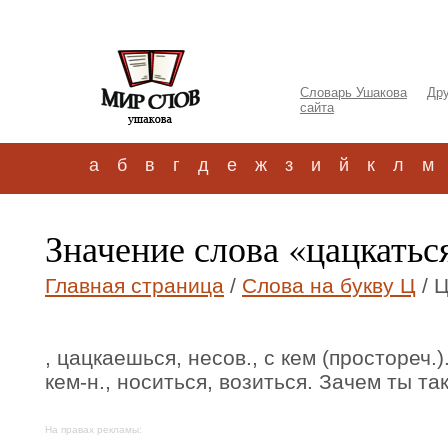
Словарь Ушакова
Дру
сайта
а
б
в
г
д
е
ж
з
и
й
к
л
м
Значение слова «цацкатьс
Главная страница
/
Слова на букву Ц
/ 
, цацкаешься, несов., с кем (простореч.
кем-н., носиться, возиться. Зачем ты т
На правах рекламы: