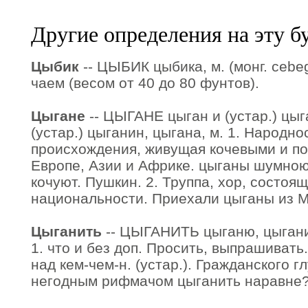
Другие определения на эту б
Цыбик
-- ЦЫБИК цыбика, м. (монг. cebeg)
чаем (весом от 40 до 80 фунтов).
Цыгане
-- ЦЫГАНЕ цыган и (устар.) цыг
(устар.) цыганин, цыгана, м. 1. Народно
происхождения, живущая кочевыми и по
Европе, Азии и Африке. цыганы шумною
кочуют. Пушкин. 2. Труппа, хор, состоя
национальности. Приехали цыганы из М
Цыганить
-- ЦЫГАНИТЬ цыганю, цыганиш
1. что и без доп. Просить, выпрашивать.
над кем-чем-н. (устар.). Гражданского г
негодным рифмачом цыганить наравне?