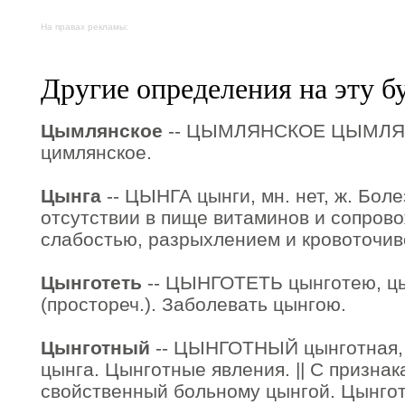
На правах рекламы:
Другие определения на эту б
Цымлянское
-- ЦЫМЛЯНСКОЕ ЦЫМЛЯН
цимлянское.
Цынга
-- ЦЫНГА цынги, мн. нет, ж. Бол
отсутствии в пище витаминов и сопро
слабостью, разрыхлением и кровоточиво
Цынготеть
-- ЦЫНГОТЕТЬ цынготею, цы
(простореч.). Заболевать цынгою.
Цынготный
-- ЦЫНГОТНЫЙ цынготная, ц
цынга. Цынготные явления. || С признак
свойственный больному цынгой. Цынго