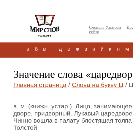
Словарь Ушакова
Дру
сайта
а
б
в
г
д
е
ж
з
и
й
к
л
м
Значение слова «царедво
Главная страница
/
Слова на букву Ц
/ 
а, м. (книжн. устар.). Лицо, занимающе
дворе, придворный. Лукавый царедворе
Чинно вошла в палату блестящая толпа 
Толстой.