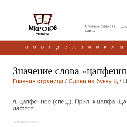
Словарь Ушакова
Дру
сайта
а
б
в
г
д
е
ж
з
и
й
к
л
м
Значение слова «цапфенн
Главная страница
/
Слова на букву Ц
/ 
я, цапфенное (спец.). Прил. к цапфа. Ц
лафете.
На правах рекламы: