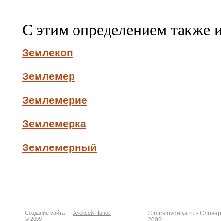
С этим определением также 
Землекоп
Землемер
Землемерие
Землемерка
Землемерный
Создание сайта —
Алексей Попов
© mirslovdalya.ru - Слов
© 2009
2009