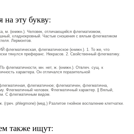
 на эту букву:
, м. (книжн.). Человек, отличающийся флегматизмом,
шный, хладнокровный. Частые сношения с вялым флегматиком
ателя. Лермонтов.
флегматическая, флегматическое (книжн.). 1. То же, что
ки тянулся преферанс. Некрасов. 2. Свойственный флегматику.
флегматичности, мн. нет, ж. (книжн.). Отвлеч. сущ. к
чность характера. Он отличался поразительной
егматичная, флегматичное; флегматичен, флегматична,
у. Флегматичный человек. Флегматичный характер. || Вялый,
м. С флегматичным видом.
(греч. phlegmone) (мед.) Разлитое гнойное воспаление клетчатки.
ем также ищут: