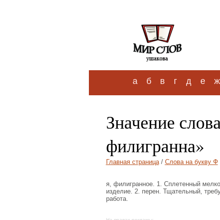
а
б
в
г
д
е
ж
Значение слов
филигранна»
Главная страница
/
Слова на букву Ф
я, филигранное. 1. Сплетенный мелк
изделие. 2. перен. Тщательный, тре
работа.
На правах рекламы: