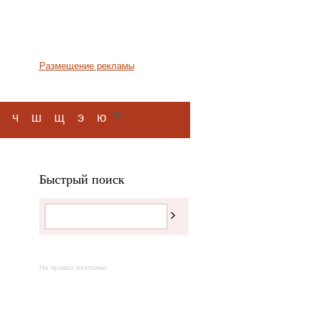
Размещение рекламы
я
ч
ш
щ
э
ю
Быстрый поиск
На правах рекламы: