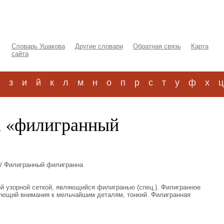
Словарь Ушакова
Другие словари
Обратная связь
Карта
сайта
з
и
й
к
л
м
н
о
п
р
с
т
у
ф
х
ц
а «филигранный
/ Филигранный филигранна
ой узорной сеткой, являющийся филигранью (спец.). Филигранное
бующий внимания к мельчайшим деталям, тонкий. Филигранная