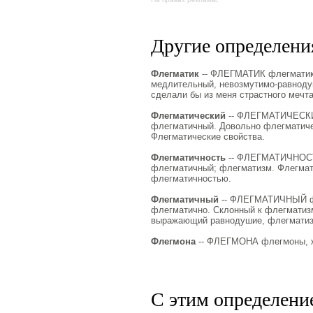
Другие определения
Флегматик
-- ФЛЕГМАТИК флегматика
медлительный, невозмутимо-равноду
сделали бы из меня страстного мечт
Флегматический
-- ФЛЕГМАТИЧЕСКИЙ 
флегматичный. Довольно флегматичес
Флегматические свойства.
Флегматичность
-- ФЛЕГМАТИЧНОСТЬ 
флегматичный; флегматизм. Флегмати
флегматичностью.
Флегматичный
-- ФЛЕГМАТИЧНЫЙ фл
флегматично. Склонный к флегматизм
выражающий равнодушие, флегматиз
Флегмона
-- ФЛЕГМОНА флегмоны, ж. 
С этим определени