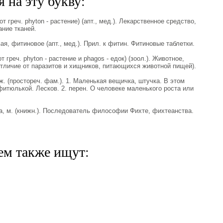
 на эту букву:
т греч. phyton - растение) (апт., мед.). Лекарственное средство,
ние тканей.
 фитиновое (апт., мед.). Прил. к фитин. Фитиновые таблетки.
греч. phyton - растение и phagos - едок) (зоол.). Животное,
тличие от паразитов и хищников, питающихся животной пищей).
 (простореч. фам.). 1. Маленькая вещичка, штучка. В этом
 фитюлькой. Лесков. 2. перен. О человеке маленького роста или
 м. (книжн.). Последователь философии Фихте, фихтеанства.
ем также ищут: