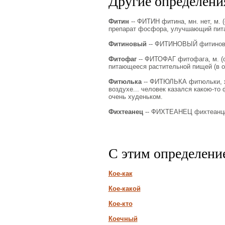
Другие определения
Фитин
-- ФИТИН фитина, мн. нет, м. (о
препарат фосфора, улучшающий пита
Фитиновый
-- ФИТИНОВЫЙ фитиновая,
Фитофаг
-- ФИТОФАГ фитофага, м. (от 
питающееся растительной пищей (в о
Фитюлька
-- ФИТЮЛЬКА фитюльки, ж.
воздухе... человек казался какою-то
очень худеньком.
Фихтеанец
-- ФИХТЕАНЕЦ фихтеанца,
С этим определени
Кое-как
Кое-какой
Кое-кто
Коечный