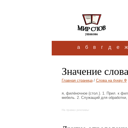
а
б
в
г
д
е
ж
Значение слов
Главная страница
/
Слова на букву Ф
я, филёночное (стол.). 1. Прил. к ф
мебель. 2. Служащий для обработки,
На правах рекламы: