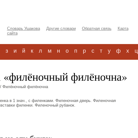
Словарь Ушакова
Другие словари
Обратная связь
Карта
сайта
з
и
й
к
л
м
н
о
п
р
с
т
у
ф
х
ц
а «филёночный филёночна»
/ Филёночный филёночна
иленка в 1 знач., с филенками. Филеночная дверь. Филеночная
 вставки филенки. Филеночный рубанок.