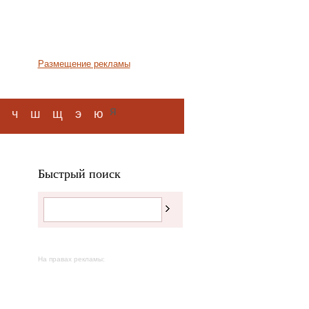
Размещение рекламы
я
ч
ш
щ
э
ю
Быстрый поиск
На правах рекламы: