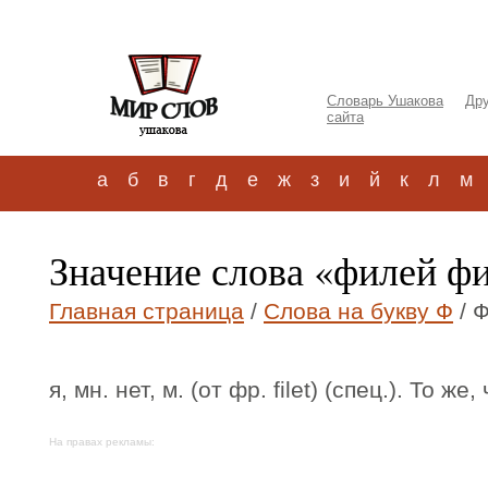
Словарь Ушакова
Дру
сайта
а
б
в
г
д
е
ж
з
и
й
к
л
м
Значение слова «филей ф
Главная страница
/
Слова на букву Ф
/ 
я, мн. нет, м. (от фр. filet) (спец.). То же
На правах рекламы: