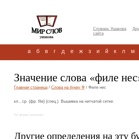
Словарь Ушакова
Дру
сайта
а
б
в
г
д
е
ж
з
и
й
к
л
м
Значение слова «филе нес
Главная страница
/
Слова на букву Ф
/ Филе нес
кл., ср. (фр. file) (спец.). Вышивка на нитчатой сетке.
На правах рекламы:
Другие определения на эту б