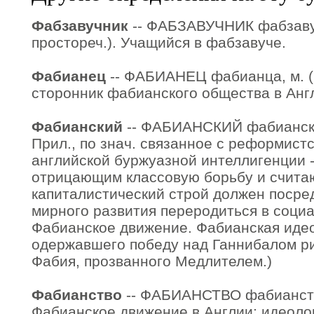
Фабзавучник
-- ФАБЗАВУЧНИК фабзавуч
простореч.). Учащийся в фабзавуче.
Фабианец
-- ФАБИАНЕЦ фабианца, м. (п
сторонник фабианского общества в Анг
Фабианский
-- ФАБИАНСКИЙ фабианская
Прил., по знач. связанное с реформис
английской буржуазной интеллигенции - 
отрицающим классовую борьбу и счита
капиталистический строй должен посре
мирного развития переродиться в соци
Фабианское движение. Фабианская идео
одержавшего победу над Ганнибалом р
Фабия, прозванного Медлителем.)
Фабианство
-- ФАБИАНСТВО фабианства,
Фабианское движение в Англии; идеоло