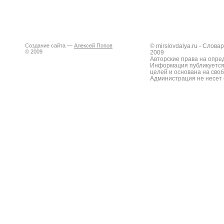
Создание сайта —
Алексей Попов
© mirslovdalya.ru - Слов
© 2009
2009
Авторские права на опре
Информация публикуется
целей и основана на сво
Администрация не несет 