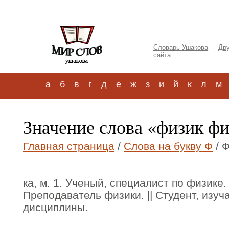
Словарь Ушакова
Дру
сайта
а
б
в
г
д
е
ж
з
и
й
к
л
м
Значение слова «физик ф
Главная страница
/
Слова на букву Ф
/ 
ка, м. 1. Ученый, специалист по физике
Преподаватель физики. || Студент, изу
дисциплины.