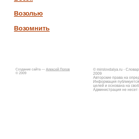
Возолью
Возомнить
Создание сайта —
Алексей Попов
© mirslovdalya.ru - Слов
© 2009
2009
Авторские права на опре
Информация публикуется
целей и основана на сво
Администрация не несет 