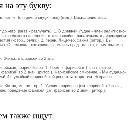
 на эту букву:
нет, м. (от греч. pharygx - зев) (мед.). Воспаление зева.
др.-евр. paras - разлучать). 1. В древней Иудее - член религиозно-
ев городского населения, отличавшейся фанатизмом и лицемерием
тия (истор., религ.). 2. перен. Лицемер, ханжа (ритор.). Вы
н. Он слышал, как кричал, ломаясь пред толпою, с ним рядом о
 Женск. к фарисей во 2 знач.
ская, фарисейское. 1. Прил. к фарисей в 1 знач. (истор.,
к фарисей во 2 знач. (ритор.). Фарисейское смирение. - Мы судебно-
м! И с улыбкой фарисейской ренегаты вторят им. Некрасов.
ства, мн. нет, ср. 1. Учение фарисеев (см. фарисей в 1 знач.;
рие, поведение фарисея (см. фарисей во 2 знач.; ритор.).
ем также ищут: