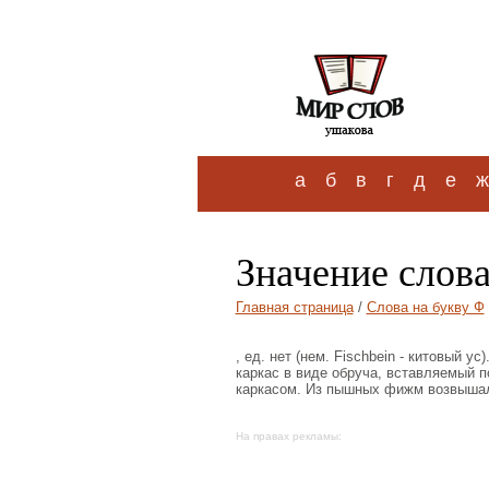
а
б
в
г
д
е
ж
Значение сло
Главная страница
/
Слова на букву Ф
, ед. нет (нем. Fischbein - китовый у
каркас в виде обруча, вставляемый п
каркасом. Из пышных фижм возвышалас
На правах рекламы: