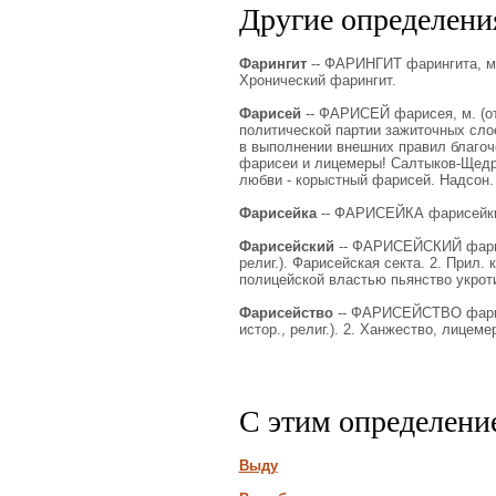
Другие определения
Фарингит
-- ФАРИНГИТ фарингита, мн. 
Хронический фарингит.
Фарисей
-- ФАРИСЕЙ фарисея, м. (от 
политической партии зажиточных сло
в выполнении внешних правил благочес
фарисеи и лицемеры! Салтыков-Щедри
любви - корыстный фарисей. Надсон.
Фарисейка
-- ФАРИСЕЙКА фарисейки.
Фарисейский
-- ФАРИСЕЙСКИЙ фарисей
религ.). Фарисейская секта. 2. Прил. 
полицейской властью пьянство укроти
Фарисейство
-- ФАРИСЕЙСТВО фарисей
истор., религ.). 2. Ханжество, лицеме
С этим определени
Выду