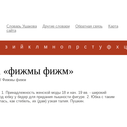
Словарь Ушакова
Другие словари
Обратная связь
Карта
сайта
з
и
й
к
л
м
н
о
п
р
с
т
у
ф
х
ц
ва «фижмы фижм»
/ Фижмы фижм
с). 1. Принадлежность женской моды 18 и нач. 19 вв. - широкий
од юбку у бедер для придания пышности фигуре. 2. Юбка с таким
ь, как стебель, их (дам) узкая талия. Пушкин.