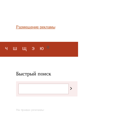
Размещение рекламы
я
ч
ш
щ
э
ю
Быстрый поиск
На правах рекламы: