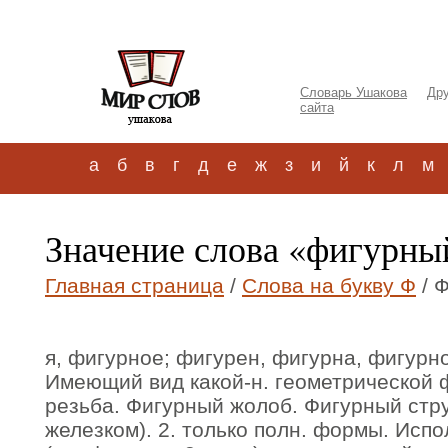
Словарь Ушакова
Дру
сайта
а
б
в
г
д
е
ж
з
и
й
к
л
м
Значение слова «фигурны
Главная страница
/
Слова на букву Ф
/ 
я, фигурное; фигурен, фигурна, фигурно
Имеющий вид какой-н. геометрической 
резьба. Фигурный жолоб. Фигурный стр
железком). 2. только полн. формы. Исп