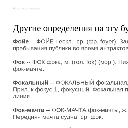
На правах рекламы:
Другие определения на эту б
Фойе
-- ФОЙЕ нескл., ср. (фр. foyer). З
пребывания публики во время антрактов
Фок
-- ФОК фока, м. (гол. fok) (мор.). 
фок-мачте.
Фокальный
-- ФОКАЛЬНЫЙ фокальная, 
Прил. к фокус 1, фокусный. Фокальная 
линия.
Фок-мачта
-- ФОК-МАЧТА фок-мачты, ж. (
Передняя мачта судна; ср. фок.