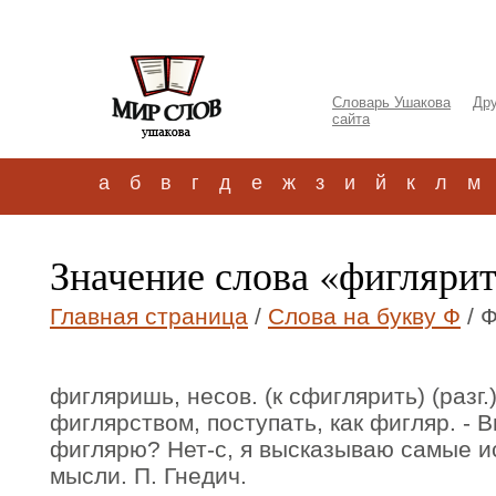
Словарь Ушакова
Дру
сайта
а
б
в
г
д
е
ж
з
и
й
к
л
м
Значение слова «фигляри
Главная страница
/
Слова на букву Ф
/ 
фигляришь, несов. (к сфиглярить) (разг.
фиглярством, поступать, как фигляр. - В
фиглярю? Нет-с, я высказываю самые и
мысли. П. Гнедич.