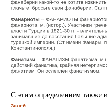
фанаберии какой-то не хотите извинитьс
плачьте, бросьте свои фанаберии. Сал
Фанариоты
-- ФАНАРИОТЫ фанариотов,
фанариота, м. (истор.). Участники греч
власти Турции в 1821-30 гг. - влиятельн
занимавшие до восстания большие адм
турецкой империи. (От имени Фанары, 
Константинополя.)
Фанатизм
-- ФАНАТИЗМ фанатизма, мн. 
действий фанатика, крайняя нетерпимо
фанатизм. Он ослеплен фанатизмом.
С этим определением также 
Залей