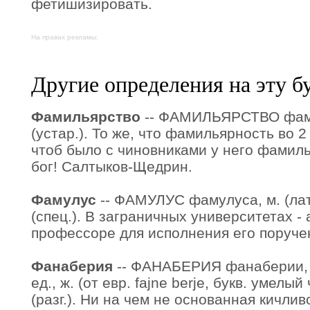
фетишизировать.
На правах рекламы:
Другие определения на эту б
Фамильярство
-- ФАМИЛЬЯРСТВО фамил
(устар.). То же, что фамильярность во 2
чтоб было с чиновниками у него фамиль
бог! Салтыков-Щедрин.
Фамулус
-- ФАМУЛУС фамулуса, м. (лати
(спец.). В заграничных университетах - 
профессоре для исполнения его поручен
Фанаберия
-- ФАНАБЕРИЯ фанаберии, мн
ед., ж. (от евр. fajne berje, букв. умелый
(разг.). Ни на чем не основанная кичлив