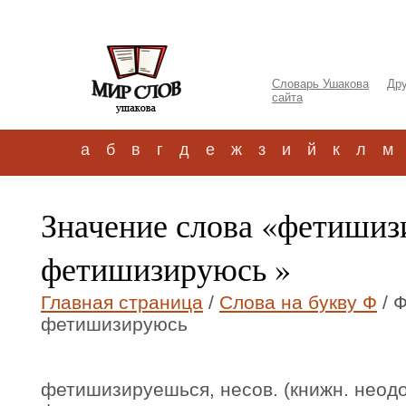
Словарь Ушакова
Дру
сайта
а
б
в
г
д
е
ж
з
и
й
к
л
м
Значение слова «фетишиз
фетишизируюсь »
Главная страница
/
Слова на букву Ф
/ 
фетишизируюсь
фетишизируешься, несов. (книжн. неодоб