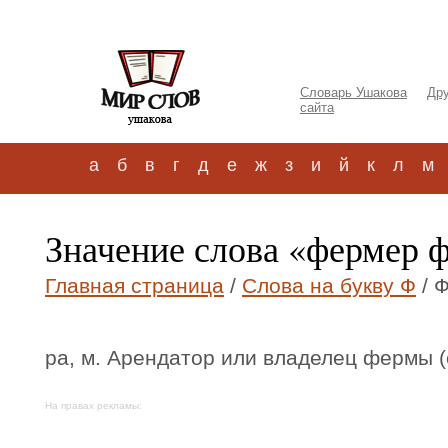
Словарь Ушакова
Дру
сайта
а
б
в
г
д
е
ж
з
и
й
к
л
м
Значение слова «фермер 
Главная страница
/
Слова на букву Ф
/ 
ра, м. Арендатор или владелец фермы (с
На правах рекламы: