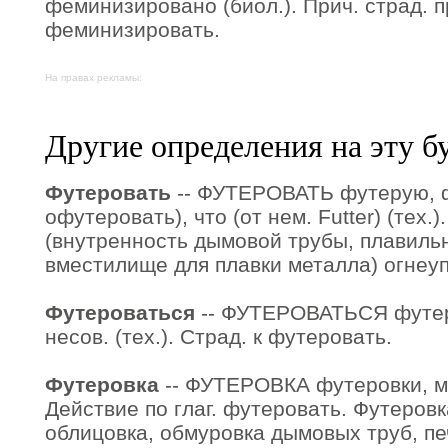
феминизировано (биол.). Прич. страд. п
феминизировать.
На правах рекламы:
Другие определения на эту б
Футеровать
-- ФУТЕРОВАТЬ футерую, ф
офутеровать), что (от нем. Futter) (тех.
(внутренность дымовой трубы, плавиль
вместилище для плавки металла) огнеу
Футероваться
-- ФУТЕРОВАТЬСЯ футер
несов. (тех.). Страд. к футеровать.
Футеровка
-- ФУТЕРОВКА футеровки, мн. 
Действие по глаг. футеровать. Футеровк
облицовка, обмуровка дымовых труб, пе