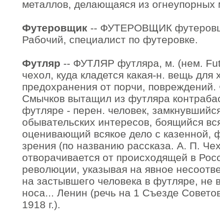
металлов, делающаяся из огнеупорных 
Футеровщик
-- ФУТЕРОВЩИК футеровщик
Рабочий, специалист по футеровке.
Футляр
-- ФУТЛЯР футляра, м. (нем. Fut
чехол, куда кладется какая-н. вещь для
предохранения от порчи, повреждений. 
Смычков вытащил из футляра контрабас.
футляре - перен. человек, замкнувшийся 
обывательских интересов, боящийся вс
оценивающий всякое дело с казенной, 
зрения (по названию рассказа. А. П. Чехо
отворачивается от происходящей в Рос
революции, указывая на явное несоотве
на застывшего человека в футляре, не
носа... Ленин (речь на 1 Съезде Совето
1918 г.).