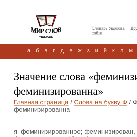
Словарь Ушакова
Дру
сайта
а
б
в
г
д
е
ж
з
и
й
к
л
м
Значение слова «фемини
феминизированна»
Главная страница
/
Слова на букву Ф
/ 
феминизированна
я, феминизированное; феминизирован,