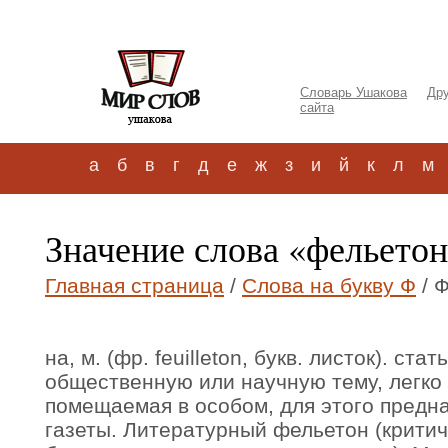
Словарь Ушакова
Дру
сайта
а
б
в
г
д
е
ж
з
и
й
к
л
м
Значение слова «фельетон
Главная страница
/
Слова на букву Ф
/ 
на, м. (фр. feuilleton, букв. листок). ст
общественную или научную тему, легко 
помещаемая в особом, для этого предн
газеты. Литературный фельетон (критич