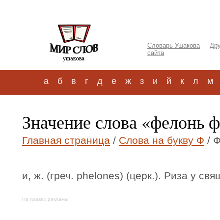
Словарь Ушакова
Дру
сайта
а
б
в
г
д
е
ж
з
и
й
к
л
м
Значение слова «фелонь 
Главная страница
/
Слова на букву Ф
/ 
и, ж. (греч. phelones) (церк.). Риза у св
На правах рекламы: