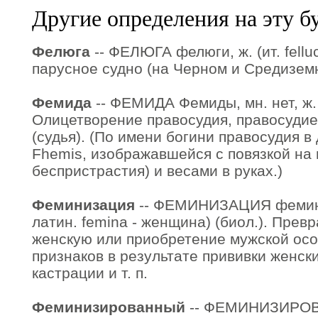
Другие определения на эту б
Фелюга
-- ФЕЛЮГА фелюги, ж. (ит. fellu
парусное судно (на Черном и Средизем
Фемида
-- ФЕМИДА Фемиды, мн. нет, ж. 
Олицетворение правосудия, правосуди
(судья). (По имени богини правосудия в 
Fhemis, изображавшейся с повязкой на 
беспристрастия) и весами в руках.)
Феминизация
-- ФЕМИНИЗАЦИЯ феминиз
латин. femina - женщина) (биол.). Пре
женскую или приобретение мужской ос
признаков в результате прививки женск
кастрации и т. п.
Феминизированный
-- ФЕМИНИЗИРО