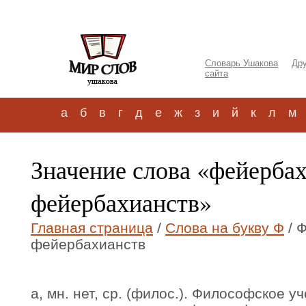
Словарь Ушакова
Дру
сайта
а
б
в
г
д
е
ж
з
и
й
к
л
м
Значение слова «фейерба
фейербахианств»
Главная страница
/
Слова на букву Ф
/ 
фейербахианств
а, мн. нет, ср. (филос.). Философское у