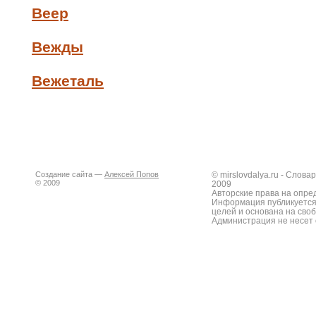
Веер
Вежды
Вежеталь
Создание сайта —
Алексей Попов
© mirslovdalya.ru - Слов
© 2009
2009
Авторские права на опре
Информация публикуется
целей и основана на сво
Администрация не несет 