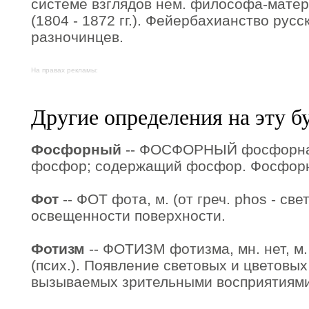
системе взглядов нем. философа-мате
(1804 - 1872 гг.). Фейербахианство русс
разночинцев.
На правах рекламы:
Другие определения на эту б
Фосфорный
-- ФОСФОРНЫЙ фосфорная
фосфор; содержащий фосфор. Фосфорн
Фот
-- ФОТ фота, м. (от греч. phos - све
освещенности поверхности.
Фотизм
-- ФОТИЗМ фотизма, мн. нет, м. (
(псих.). Появление световых и цветовы
вызываемых зрительными восприятиями