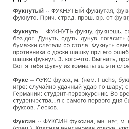
Фукнутый
-- ФУКНУТЫЙ фукнутая, фукну
фукнуто. Прич. страд. прош. вр. от фукн
Фукнуть
-- ФУКНУТЬ фукну, фукнешь, сов
без доп. Дунуть, сдуть; дунув, погасить (
бумажки слетели со стола. Фукнуть свечк
противника с доски шашку при его ошибк
шашки фукнул. 3. кого-что. Выгнать, про
Вот я тебя фукну из комнаты за эти сло
Фукс
-- ФУКС фукса, м. (нем. Fuchs, бук
игре: случайно удачный удар по шару; с
Германии: студент-первокурсник. Во вр
студенчества...я с самого первого дня
фуксов. Лесков.
Фуксин
-- ФУКСИН фуксина, мн. нет, м. 
(спец.). Красная анилиновая краска, уп