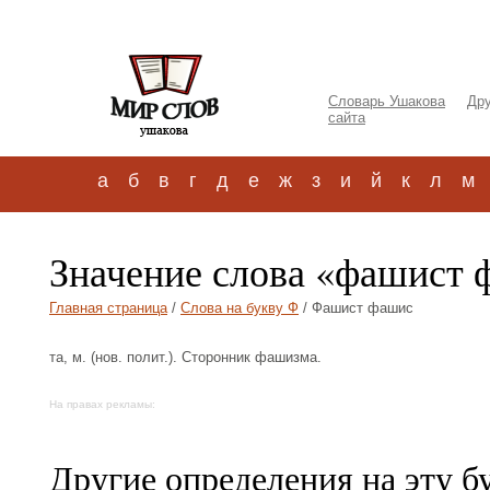
Словарь Ушакова
Дру
сайта
а
б
в
г
д
е
ж
з
и
й
к
л
м
Значение слова «фашист 
Главная страница
/
Слова на букву Ф
/ Фашист фашис
та, м. (нов. полит.). Сторонник фашизма.
На правах рекламы:
Другие определения на эту б