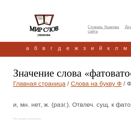
Словарь Ушакова
Дру
сайта
а
б
в
г
д
е
ж
з
и
й
к
л
м
Значение слова «фатовато
Главная страница
/
Слова на букву Ф
/ 
и, мн. нет, ж. (разг.). Отвлеч. сущ. к фат
На правах рекламы: