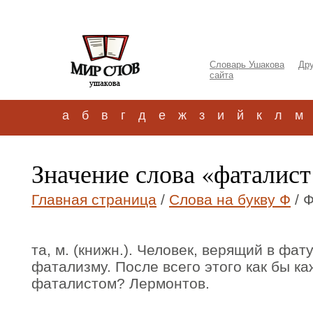
Словарь Ушакова
Дру
сайта
а
б
в
г
д
е
ж
з
и
й
к
л
м
Значение слова «фаталист
Главная страница
/
Слова на букву Ф
/ 
та, м. (книжн.). Человек, верящий в фат
фатализму. После всего этого как бы ка
фаталистом? Лермонтов.