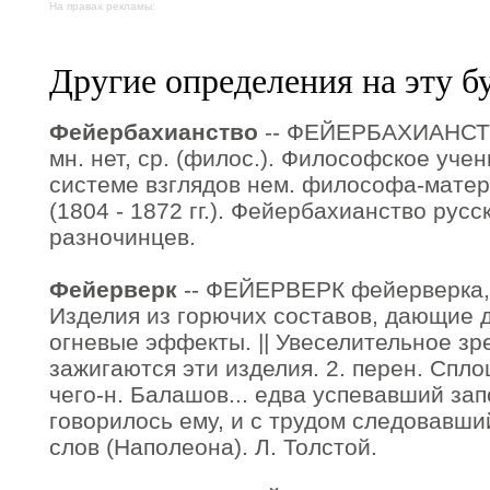
На правах рекламы:
Другие определения на эту б
Фейербахианство
-- ФЕЙЕРБАХИАНСТВ
мн. нет, ср. (филос.). Философское уче
системе взглядов нем. философа-мате
(1804 - 1872 гг.). Фейербахианство русс
разночинцев.
Фейерверк
-- ФЕЙЕРВЕРК фейерверка, м
Изделия из горючих составов, дающие 
огневые эффекты. || Увеселительное зр
зажигаются эти изделия. 2. перен. Спл
чего-н. Балашов... едва успевавший зап
говорилось ему, и с трудом следовавш
слов (Наполеона). Л. Толстой.