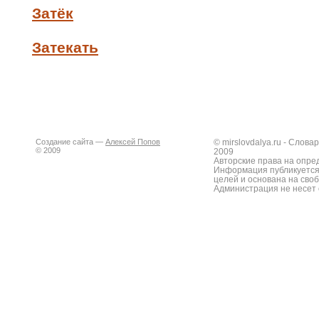
Затёк
Затекать
Создание сайта —
Алексей Попов
© mirslovdalya.ru - Слов
© 2009
2009
Авторские права на опре
Информация публикуется
целей и основана на сво
Администрация не несет 