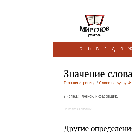
а
б
в
г
д
е
ж
Значение слов
Главная страница
/
Слова на букву Ф
ы (спец.). Женск. к фасовщик.
На правах рекламы:
Другие определения