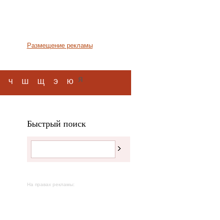
Размещение рекламы
я
ч
ш
щ
э
ю
Быстрый поиск
На правах рекламы: