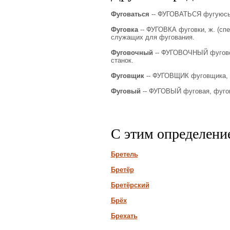
Фуговаться
-- ФУГОВАТЬСЯ фугуюсь, 
Фуговка
-- ФУГОВКА фуговки, ж. (спец
служащих для фугования.
Фуговочный
-- ФУГОВОЧНЫЙ фуговоч
станок.
Фуговщик
-- ФУГОВЩИК фуговщика, м.
Фуговый
-- ФУГОВЫЙ фуговая, фугово
С этим определени
Бретель
Бретёр
Бретёрский
Брёх
Брехать