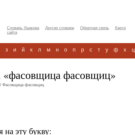
Словарь Ушакова
Другие словари
Обратная связь
Карта
сайта
з
и
й
к
л
м
н
о
п
р
с
т
у
ф
х
ц
а «фасовщица фасовщиц»
/ Фасовщица фасовщиц
 на эту букву: