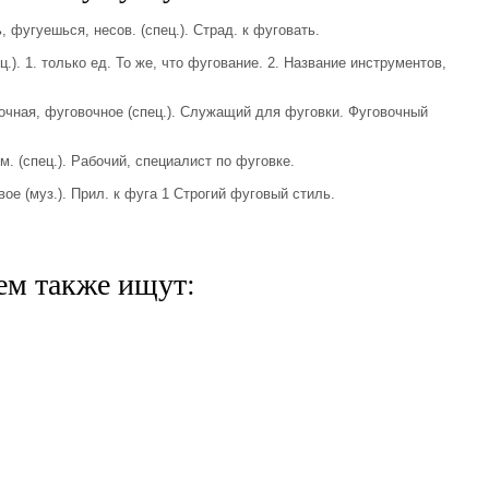
фугуешься, несов. (спец.). Страд. к фуговать.
.). 1. только ед. То же, что фугование. 2. Название инструментов,
ная, фуговочное (спец.). Служащий для фуговки. Фуговочный
 (спец.). Рабочий, специалист по фуговке.
е (муз.). Прил. к фуга 1 Строгий фуговый стиль.
ем также ищут: