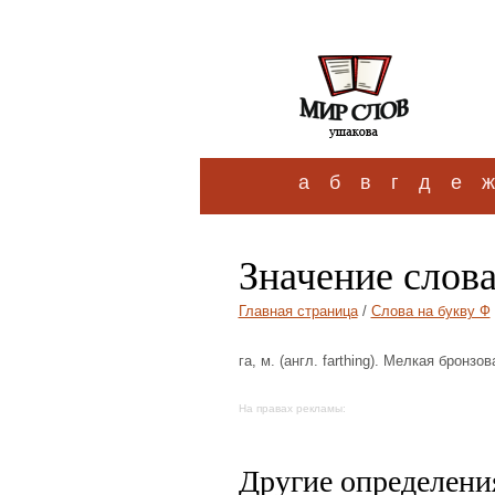
а
б
в
г
д
е
ж
Значение слов
Главная страница
/
Слова на букву Ф
га, м. (англ. farthing). Мелкая бронзо
На правах рекламы:
Другие определения