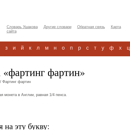
Словарь Ушакова
Другие словари
Обратная связь
Карта
сайта
з
и
й
к
л
м
н
о
п
р
с
т
у
ф
х
ц
а «фартинг фартин»
/ Фартинг фартин
вая монета в Англии, равная 1/4 пенса.
 на эту букву: