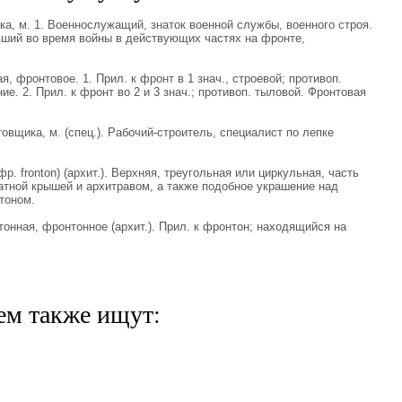
, м. 1. Военнослужащий, знаток военной службы, военного строя.
вший во время войны в действующих частях на фронте,
фронтовое. 1. Прил. к фронт в 1 знач., строевой; противоп.
ие. 2. Прил. к фронт во 2 и 3 знач.; противоп. тыловой. Фронтовая
ика, м. (спец.). Рабочий-строитель, специалист по лепке
. fronton) (архит.). Верхняя, треугольная или циркульная, часть
атной крышей и архитравом, а также подобное украшение над
тоном.
ная, фронтонное (архит.). Прил. к фронтон; находящийся на
ем также ищут: