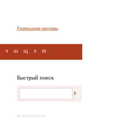
Размещение рекламы
я
ч
ш
щ
э
ю
Быстрый поиск
На правах рекламы: