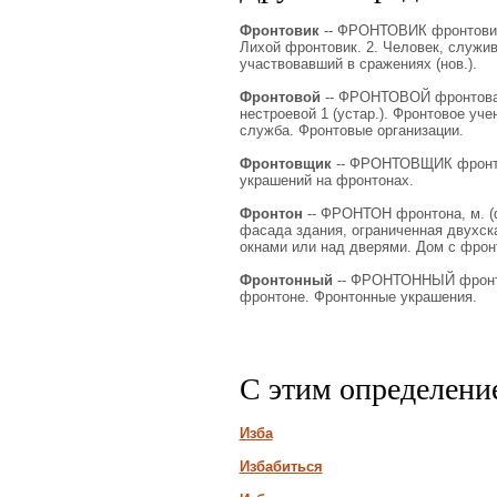
Фронтовик
-- ФРОНТОВИК фронтовика
Лихой фронтовик. 2. Человек, служи
участвовавший в сражениях (нов.).
Фронтовой
-- ФРОНТОВОЙ фронтовая, 
нестроевой 1 (устар.). Фронтовое учен
служба. Фронтовые организации.
Фронтовщик
-- ФРОНТОВЩИК фронтовщ
украшений на фронтонах.
Фронтон
-- ФРОНТОН фронтона, м. (фр
фасада здания, ограниченная двухск
окнами или над дверями. Дом с фрон
Фронтонный
-- ФРОНТОННЫЙ фронтон
фронтоне. Фронтонные украшения.
С этим определени
Изба
Избабиться