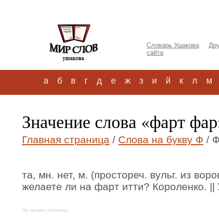
Словарь Ушакова
Дру
сайта
а
б
в
г
д
е
ж
з
и
й
к
л
м
Значение слова «фарт фар
Главная страница
/
Слова на букву Ф
/ 
та, мн. нет, м. (простореч. вульг. из воро
желаете ли на фарт итти? Короленко. || 
На правах рекламы: