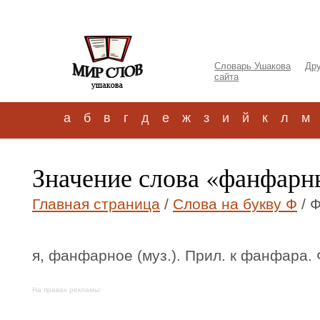
Словарь Ушакова
Дру
сайта
а
б
в
г
д
е
ж
з
и
й
к
л
м
Значение слова «фанфар
Главная страница
/
Слова на букву Ф
/ 
я, фанфарное (муз.). Прил. к фанфара.
На правах рекламы: