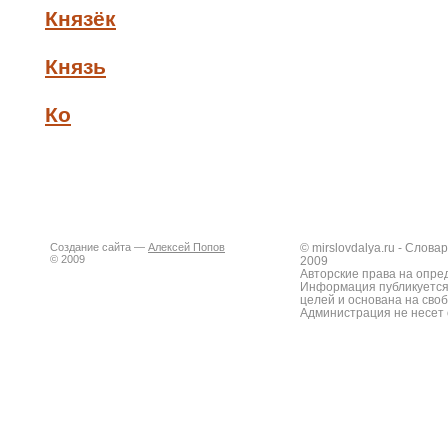
Князёк
Князь
Ко
Создание сайта —
Алексей Попов
© mirslovdalya.ru - Слов
© 2009
2009
Авторские права на опре
Информация публикуется
целей и основана на сво
Администрация не несет 