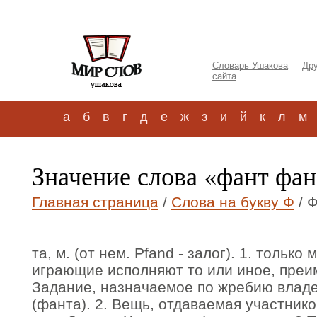
Словарь Ушакова
Дру
сайта
а
б
в
г
д
е
ж
з
и
й
к
л
м
Значение слова «фант фа
Главная страница
/
Слова на букву Ф
/ 
та, м. (от нем. Pfand - залог). 1. только 
играющие исполняют то или иное, преи
Задание, назначаемое по жребию владе
(фанта). 2. Вещь, отдаваемая участнико