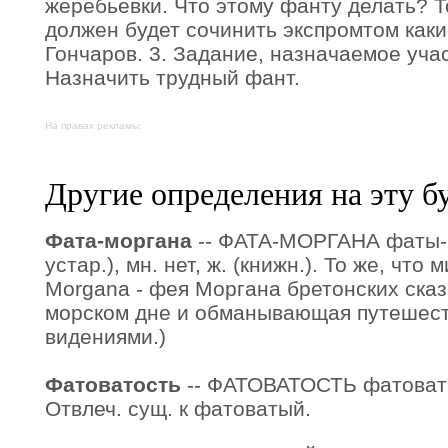
жеребьевки. Что этому фанту делать? Т
должен будет сочинить экспромтом каки
Гончаров. 3. Задание, назначаемое учас
Назначить трудный фант.
На правах рекламы:
Другие определения на эту б
Фата-моргана
-- ФАТА-МОРГАНА фаты-
устар.), мн. нет, ж. (книжн.). То же, что м
Morgana - фея Моргана бретонских ска
морском дне и обманывающая путешес
видениями.)
Фатоватость
-- ФАТОВАТОСТЬ фатоватост
Отвлеч. сущ. к фатоватый.