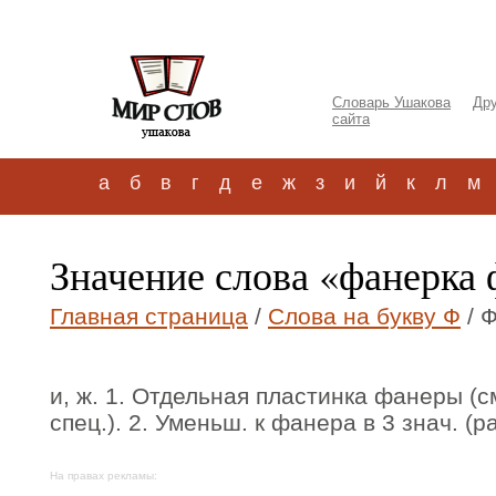
Словарь Ушакова
Дру
сайта
а
б
в
г
д
е
ж
з
и
й
к
л
м
Значение слова «фанерка
Главная страница
/
Слова на букву Ф
/ 
и, ж. 1. Отдельная пластинка фанеры (см
спец.). 2. Уменьш. к фанера в 3 знач. (раз
На правах рекламы: