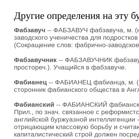
Другие определения на эту б
Фабзавуч
-- ФАБЗАВУЧ фабзавуча, м. (
заводского ученичества для подростков
(Сокращение слов: фабрично-заводское
Фабзавучник
-- ФАБЗАВУЧНИК фабзавуч
простореч.). Учащийся в фабзавуче.
Фабианец
-- ФАБИАНЕЦ фабианца, м. (п
сторонник фабианского общества в Анг
Фабианский
-- ФАБИАНСКИЙ фабианская
Прил., по знач. связанное с реформис
английской буржуазной интеллигенции - 
отрицающим классовую борьбу и счита
капиталистический строй должен посре