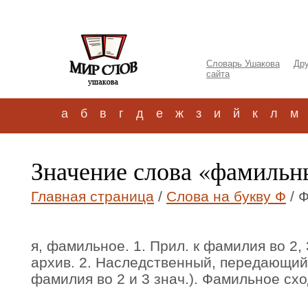
Словарь Ушакова
Дру
сайта
а
б
в
г
д
е
ж
з
и
й
к
л
м
Значение слова «фамиль
Главная страница
/
Слова на букву Ф
/ 
я, фамильное. 1. Прил. к фамилия во 2,
архив. 2. Наследственный, передающий
фамилия во 2 и 3 знач.). Фамильное схо