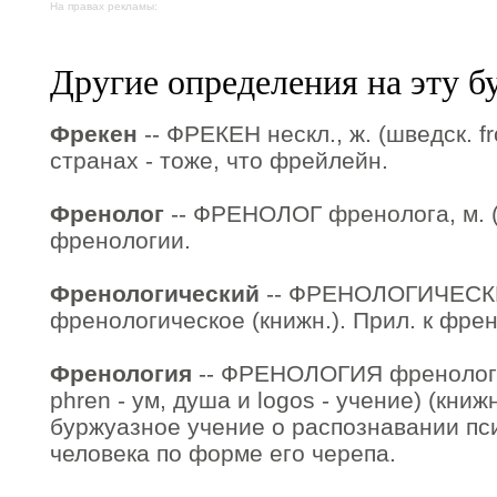
На правах рекламы:
Другие определения на эту б
Фрекен
-- ФРЕКЕН нескл., ж. (шведск. f
странах - тоже, что фрейлейн.
Френолог
-- ФРЕНОЛОГ френолога, м. (
френологии.
Френологический
-- ФРЕНОЛОГИЧЕСКИ
френологическое (книжн.). Прил. к френ
Френология
-- ФРЕНОЛОГИЯ френологии,
phren - ум, душа и logos - учение) (книж
буржуазное учение о распознавании пс
человека по форме его черепа.