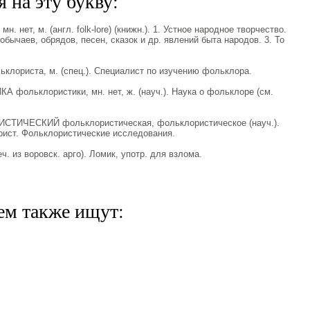
 на эту букву:
 нет, м. (англ. folk-lore) (книжн.). 1. Устное народное творчество.
обычаев, обрядов, песен, сказок и др. явлений быта народов. 3. То
ориста, м. (спец.). Специалист по изучению фольклора.
фольклористики, мн. нет, ж. (науч.). Наука о фольклоре (см.
СТИЧЕСКИЙ фольклористическая, фольклористическое (науч.).
рист. Фольклористические исследования.
. из воровск. арго). Ломик, употр. для взлома.
ем также ищут: