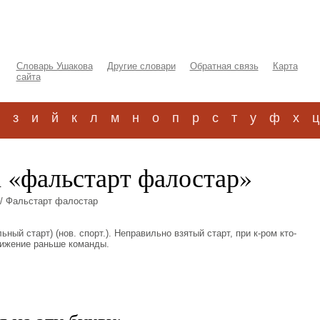
Словарь Ушакова
Другие словари
Обратная связь
Карта
сайта
з
и
й
к
л
м
н
о
п
р
с
т
у
ф
х
ц
а «фальстарт фалостар»
/ Фальстарт фалостар
вильный старт) (нов. спорт.). Неправильно взятый старт, при к-ром кто-
вижение раньше команды.