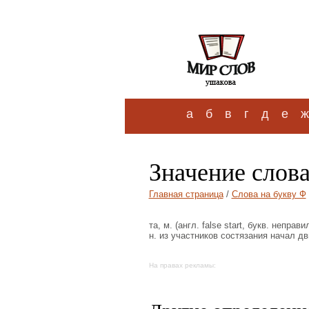
а
б
в
г
д
е
ж
Значение слов
Главная страница
/
Слова на букву Ф
та, м. (англ. false start, букв. непра
н. из участников состязания начал д
На правах рекламы: