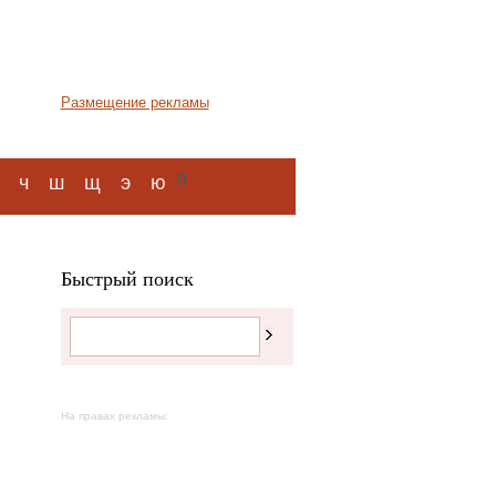
Размещение рекламы
я
ч
ш
щ
э
ю
Быстрый поиск
На правах рекламы: