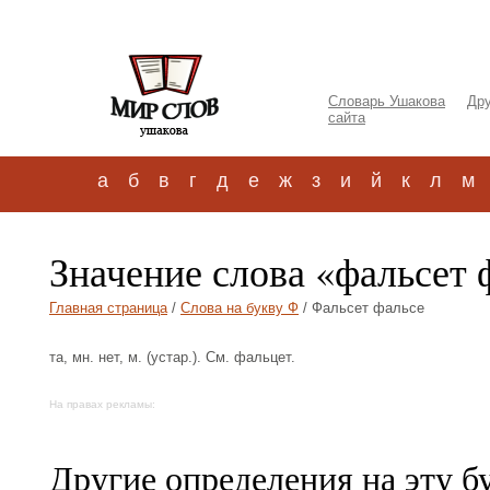
Словарь Ушакова
Дру
сайта
а
б
в
г
д
е
ж
з
и
й
к
л
м
Значение слова «фальсет 
Главная страница
/
Слова на букву Ф
/ Фальсет фальсе
та, мн. нет, м. (устар.). См. фальцет.
На правах рекламы:
Другие определения на эту б