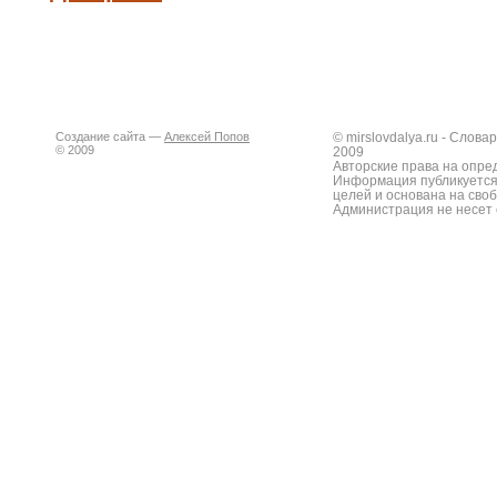
Создание сайта —
Алексей Попов
© mirslovdalya.ru - Слов
© 2009
2009
Авторские права на опре
Информация публикуется
целей и основана на сво
Администрация не несет 