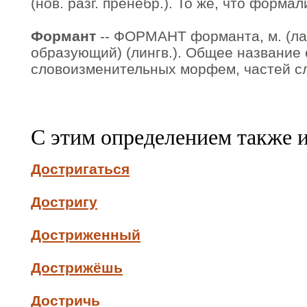
(нов. разг. пренебр.). То же, что формал
Формант
-- ФОРМАНТ форманта, м. (лат
образующий) (лингв.). Общее название
словоизменительных морфем, частей с
С этим определением также 
Достригаться
Достригу
Достриженный
Дострижёшь
Достричь