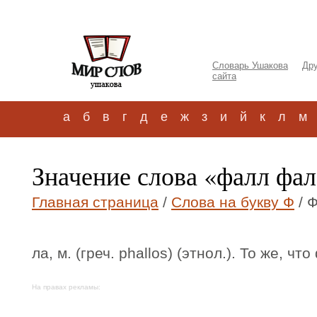
Словарь Ушакова
Дру
сайта
а
б
в
г
д
е
ж
з
и
й
к
л
м
Значение слова «фалл фа
Главная страница
/
Слова на букву Ф
/ 
ла, м. (греч. phallos) (этнол.). То же, ч
На правах рекламы: