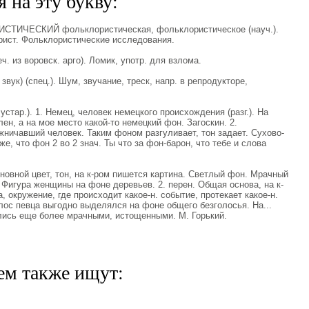
 на эту букву:
СТИЧЕСКИЙ фольклористическая, фольклористическое (науч.).
рист. Фольклористические исследования.
. из воровск. арго). Ломик, употр. для взлома.
 звук) (спец.). Шум, звучание, треск, напр. в репродукторе,
 устар.). 1. Немец, человек немецкого происхождения (разг.). На
лен, а на мое место какой-то немецкий фон. Загоскин. 2.
ничавший человек. Таким фоном разгуливает, тон задает. Сухово-
 же, что фон 2 во 2 знач. Ты что за фон-барон, что тебе и слова
Основной цвет, тон, на к-ром пишется картина. Светлый фон. Мрачный
. Фигура женщины на фоне деревьев. 2. перен. Общая основа, на к-
а, окружение, где происходит какое-н. событие, протекает какое-н.
лос певца выгодно выделялся на фоне общего безголосья. На...
ались еще более мрачными, истощенными. М. Горький.
ем также ищут: