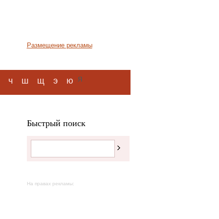
Размещение рекламы
я
ч
ш
щ
э
ю
Быстрый поиск
На правах рекламы: