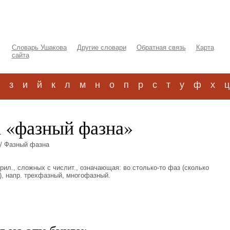
Словарь Ушакова
Другие словари
Обратная связь
Карта
сайта
з
и
й
к
л
м
н
о
п
р
с
т
у
ф
х
ц
а «фазный фазна»
/ Фазный фазна
 прил., сложных с числит., означающая: во столько-то фаз (сколько
.), напр. трехфазный, многофазный.