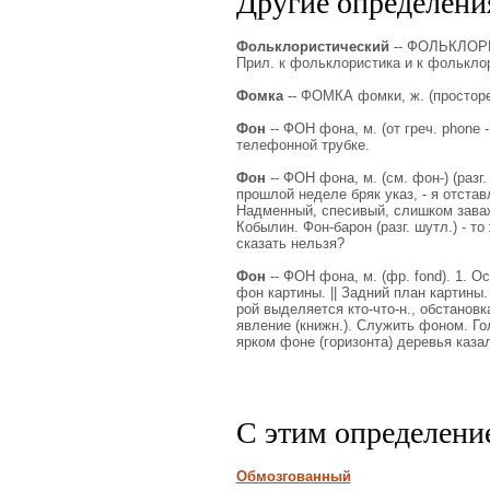
Другие определения
Фольклористический
-- ФОЛЬКЛОРИ
Прил. к фольклористика и к фолькло
Фомка
-- ФОМКА фомки, ж. (простореч
Фон
-- ФОН фона, м. (от греч. phone -
телефонной трубке.
Фон
-- ФОН фона, м. (см. фон-) (разг.
прошлой неделе бряк указ, - я отстав
Надменный, спесивый, слишком заваж
Кобылин. Фон-барон (разг. шутл.) - то
сказать нельзя?
Фон
-- ФОН фона, м. (фр. fond). 1. 
фон картины. || Задний план картины
рой выделяется кто-что-н., обстановк
явление (книжн.). Служить фоном. Го
ярком фоне (горизонта) деревья каз
С этим определени
Обмозгованный