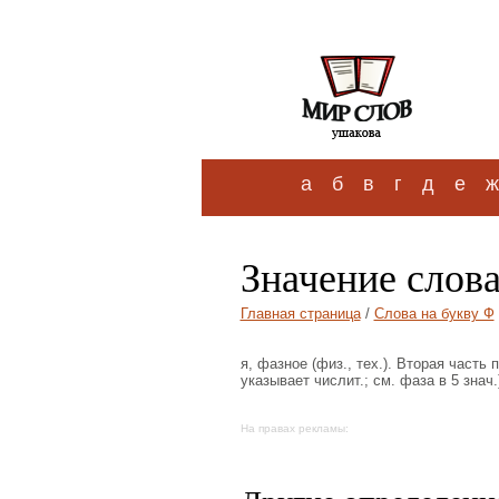
а
б
в
г
д
е
ж
Значение слов
Главная страница
/
Слова на букву Ф
я, фазное (физ., тех.). Вторая часть
указывает числит.; см. фаза в 5 знач
На правах рекламы: