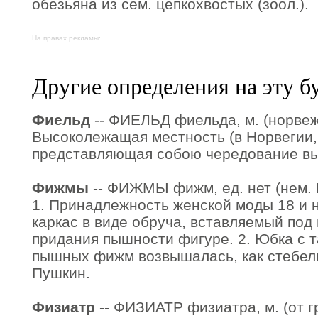
обезьяна из сем. цепкохвостых (зоол.).
На правах рекламы:
Другие определения на эту б
Фиельд
-- ФИЕЛЬД фиельда, м. (норвежск.
Высоколежащая местность (в Норвегии,
представляющая собою чередование вы
Фижмы
-- ФИЖМЫ фижм, ед. нет (нем. F
1. Принадлежность женской моды 18 и на
каркас в виде обруча, вставляемый под
придания пышности фигуре. 2. Юбка с т
пышных фижм возвышалась, как стебель,
Пушкин.
Физиатр
-- ФИЗИАТР физиатра, м. (от гр