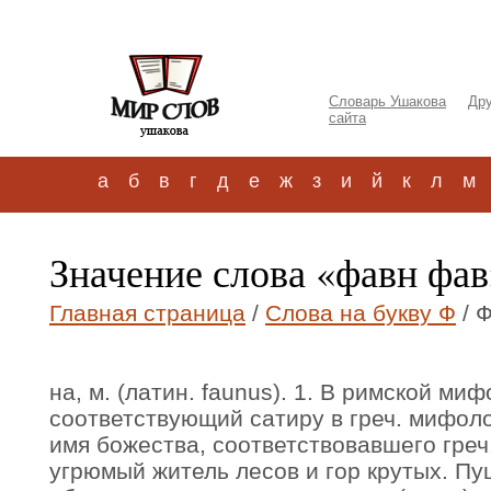
Словарь Ушакова
Дру
сайта
а
б
в
г
д
е
ж
з
и
й
к
л
м
Значение слова «фавн фав
Главная страница
/
Слова на букву Ф
/ 
на, м. (латин. faunus). 1. В римской миф
соответствующий сатиру в греч. мифоло
имя божества, соответствовавшего греч.
угрюмый житель лесов и гор крутых. Пу