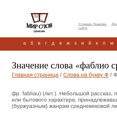
Словарь Ушакова
Дру
сайта
а
б
в
г
д
е
ж
з
и
й
к
л
м
Значение слова «фаблио ср
Главная страница
/
Слова на букву Ф
/ Ф
фр. fabliau) (лит.). Небольшой рассказ,
или бытового характера, принадлежавш
(буржуазным) жанрам средневековой л