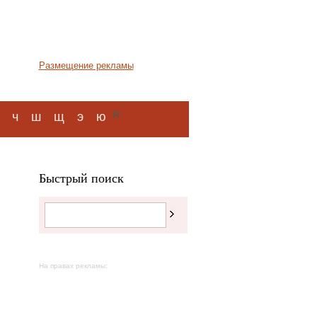
Размещение рекламы
я
ч
ш
щ
э
ю
Быстрый поиск
На правах рекламы: