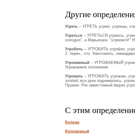
Другие определения
Угреть
-- УГРЕТЬ угрею, угреешь, сов.
Угреться
-- УГРЕТЬСЯ угреюсь, угрееш
холодно", а Марьюшка: "угреемся!" Н
Угробить
-- УГРОБИТЬ угроблю, угробиш
2. перен., что. Уничтожить, ликвидир
Угрожаемый
-- УГРОЖАЕМЫЙ угрожаем
Угрожаемое положение.
Угрожать
-- УГРОЖАТЬ угрожаю, угрожа
злобой, все руки поднимались, угрож
Пушкин. Рок завистливый бедою угро
С этим определени
Колода
Колодезный