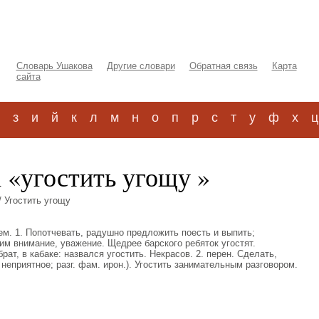
Словарь Ушакова
Другие словари
Обратная связь
Карта
сайта
з
и
й
к
л
м
н
о
п
р
с
т
у
ф
х
ц
 «угостить угощу »
/ Угостить угощу
 чем. 1. Попотчевать, радушно предложить поесть и выпить;
им внимание, уважение. Щедрее барского ребяток угостят.
рат, в кабаке: назвался угостить. Некрасов. 2. перен. Сделать,
и неприятное; разг. фам. ирон.). Угостить занимательным разговором.