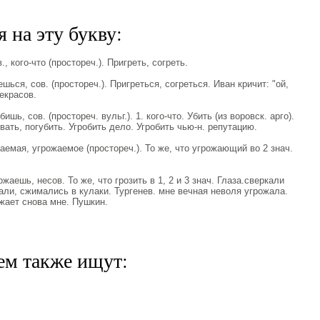
 на эту букву:
, кого-что (простореч.). Пригреть, согреть.
ься, сов. (простореч.). Пригреться, согреться. Иван кричит: "ой,
екрасов.
ь, сов. (простореч. вульг.). 1. кого-что. Убить (из воровск. арго).
овать, погубить. Угробить дело. Угробить чью-н. репутацию.
ая, угрожаемое (простореч.). То же, что угрожающий во 2 знач.
ешь, несов. То же, что грозить в 1, 2 и 3 знач. Глаза.сверкали
али, сжимались в кулаки. Тургенев. мне вечная неволя угрожала.
жает снова мне. Пушкин.
ем также ищут: