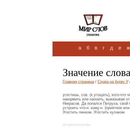
а
б
в
г
д
е
ж
Значение слова
Главная страница
/
Слова на букву У
угостишь, сов. (к угощать), кого-что
накормить или напоить, выказывая эт
Некрасов. Да попался Петруха, свой б
устроить что-н. кому-н. (приятное ил
Угостить пинком. Угостить кулаком.
На правах рекламы: