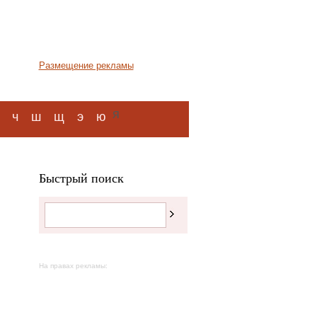
Размещение рекламы
я
ч
ш
щ
э
ю
Быстрый поиск
На правах рекламы: