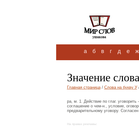
а
б
в
г
д
е
ж
Значение слова
Главная страница
/
Слова на букву У
/
ра, м. 1. Действие по глаг. уговорит
соглашение о чем-н., условие, огово
предварительному уговору. Согласен н
На правах рекламы: