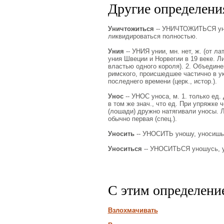
Другие определения
Уничтожиться
-- УНИЧТОЖИТЬСЯ унич
ликвидироваться полностью.
Уния
-- УНИЯ унии, мн. нет, ж. (от ла
уния Швеции и Норвегии в 19 веке. Ли
властью одного короля). 2. Объедин
римского, происшедшее частично в у
последнего времени (церк., истор.).
Унос
-- УНОС уноса, м. 1. только ед. 
в том же знач., что ед. При упряжке 
(лошади) дружно натягивали уносы. Л
обычно первая (спец.).
Уносить
-- УНОСИТЬ уношу, уносишь.
Уноситься
-- УНОСИТЬСЯ уношусь, уно
С этим определени
Взлохмачивать