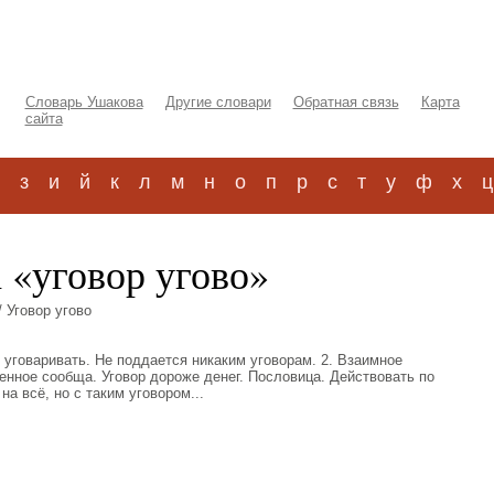
Словарь Ушакова
Другие словари
Обратная связь
Карта
сайта
з
и
й
к
л
м
н
о
п
р
с
т
у
ф
х
ц
 «уговор угово»
 Уговор угово
ь - уговаривать. Не поддается никаким уговорам. 2. Взаимное
ренное сообща. Уговор дороже денег. Пословица. Действовать по
а всё, но с таким уговором...