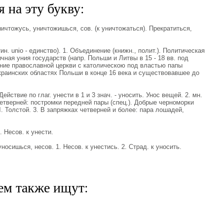
 на эту букву:
тожусь, уничтожишься, сов. (к уничтожаться). Прекратиться,
тин. unio - единство). 1. Объединение (книжн., полит.). Политическая
чная уния государств (напр. Польши и Литвы в 15 - 18 вв. под
ение православной церкви с католическою под властью папы
краинских областях Польши в конце 16 века и существовавшее до
Действие по глаг. унести в 1 и 3 знач. - уносить. Унос вещей. 2. мн.
четверней: постромки передней пары (спец.). Добрые черноморки
. Толстой. 3. В запряжках четверней и более: пара лошадей,
 Несов. к унести.
сишься, несов. 1. Несов. к унестись. 2. Страд. к уносить.
ем также ищут: