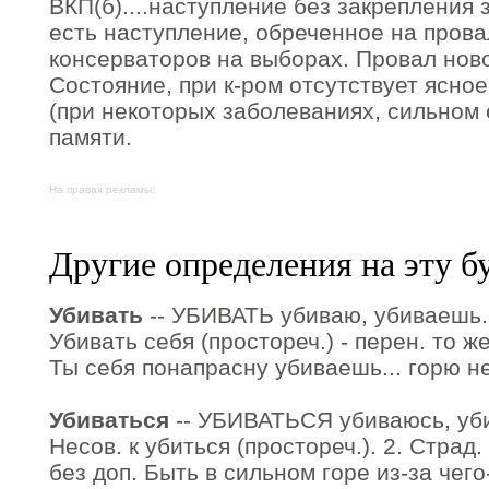
ВКП(б)....наступление без закрепления
есть наступление, обреченное на прова
консерваторов на выборах. Провал ново
Состояние, при к-ром отсутствует ясное
(при некоторых заболеваниях, сильном 
памяти.
На правах рекламы:
Другие определения на эту б
Убивать
-- УБИВАТЬ убиваю, убиваешь. Н
Убивать себя (простореч.) - перен. то же
Ты себя понапрасну убиваешь... горю н
Убиваться
-- УБИВАТЬСЯ убиваюсь, уби
Несов. к убиться (простореч.). 2. Страд. 
без доп. Быть в сильном горе из-за чего