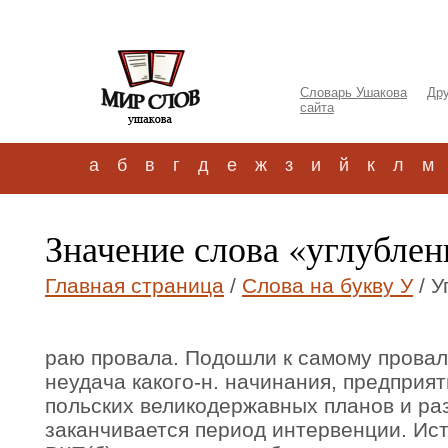
Словарь Ушакова
Дру
сайта
а
б
в
г
д
е
ж
з
и
й
к
л
м
Значение слова «углублени
Главная страница
/
Слова на букву У
/ У
раю провала. Подошли к самому провалу
неудача какого-н. начинания, предприя
польских великодержавных планов и ра
заканчивается период интервенции. Ис