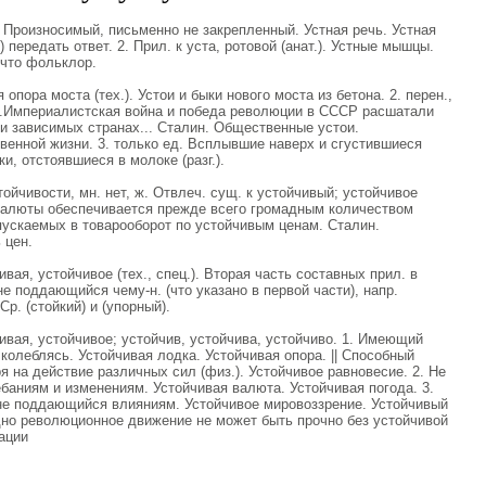
 Произносимый, письменно не закрепленный. Устная речь. Устная
) передать ответ. 2. Прил. к уста, ротовой (анат.). Устные мышцы.
 что фольклор.
 опора моста (тех.). Устои и быки нового моста из бетона. 2. перен.,
....Империалистская война и победа революции в СССР расшатали
и зависимых странах... Сталин. Общественные устои.
венной жизни. 3. только ед. Всплывшие наверх и сгустившиеся
, отстоявшиеся в молоке (разг.).
чивости, мн. нет, ж. Отвлеч. сущ. к устойчивый; устойчивое
валюты обеспечивается прежде всего громадным количеством
пускаемых в товарооборот по устойчивым ценам. Сталин.
 цен.
я, устойчивое (тех., спец.). Вторая часть составных прил. в
е поддающийся чему-н. (что указано в первой части), напр.
р. (стойкий) и (упорный).
ая, устойчивое; устойчив, устойчива, устойчиво. 1. Имеющий
 колеблясь. Устойчивая лодка. Устойчивая опора. || Способный
я на действие различных сил (физ.). Устойчивое равновесие. 2. Не
аниям и изменениям. Устойчивая валюта. Устойчивая погода. 3.
 не поддающийся влияниям. Устойчивое мировоззрение. Устойчивый
одно революционное движение не может быть прочно без устойчивой
ации