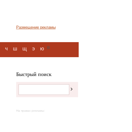
Размещение рекламы
я
ч
ш
щ
э
ю
Быстрый поиск
На правах рекламы: