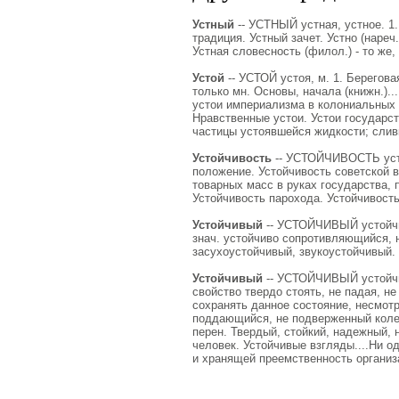
Устный
-- УСТНЫЙ устная, устное. 1.
традиция. Устный зачет. Устно (нареч.
Устная словесность (филол.) - то же,
Устой
-- УСТОЙ устоя, м. 1. Береговая
только мн. Основы, начала (книжн.)
устои империализма в колониальных 
Нравственные устои. Устои государст
частицы устоявшейся жидкости; сливки
Устойчивость
-- УСТОЙЧИВОСТЬ устой
положение. Устойчивость советской 
товарных масс в руках государства, 
Устойчивость парохода. Устойчивость
Устойчивый
-- УСТОЙЧИВЫЙ устойчива
знач. устойчиво сопротивляющийся, н
засухоустойчивый, звукоустойчивый. С
Устойчивый
-- УСТОЙЧИВЫЙ устойчив
свойство твердо стоять, не падая, не
сохранять данное состояние, несмотр
поддающийся, не подверженный колеб
перен. Твердый, стойкий, надежный,
человек. Устойчивые взгляды....Ни 
и хранящей преемственность организ