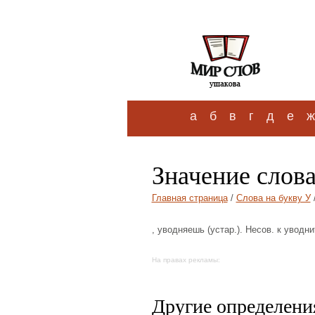
а
б
в
г
д
е
ж
Значение слов
Главная страница
/
Слова на букву У
, уводняешь (устар.). Несов. к уводни
На правах рекламы:
Другие определения