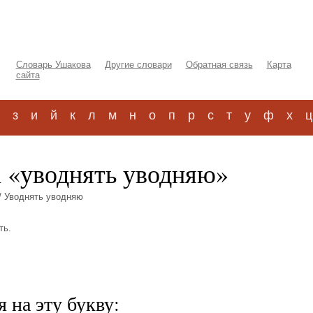
Словарь Ушакова
Другие словари
Обратная связь
Карта
сайта
з
и
й
к
л
м
н
о
п
р
с
т
у
ф
х
ц
а «уводнять уводняю»
/ Уводнять уводняю
ть.
 на эту букву: