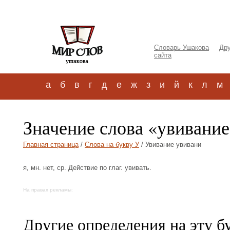
Словарь Ушакова
Дру
сайта
а
б
в
г
д
е
ж
з
и
й
к
л
м
Значение слова «увивание
Главная страница
/
Слова на букву У
/ Увивание увивани
я, мн. нет, ср. Действие по глаг. увивать.
На правах рекламы:
Другие определения на эту б