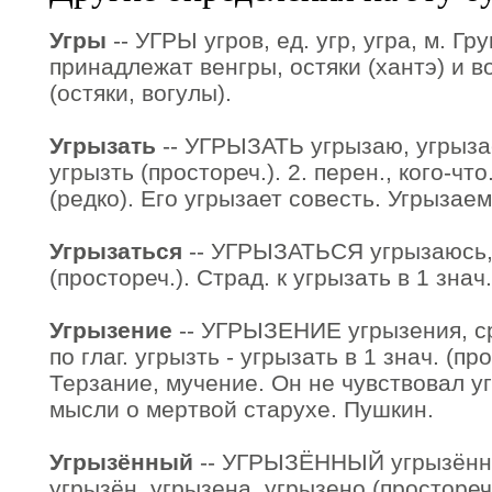
Угры
-- УГРЫ угров, ед. угр, угра, м. Гр
принадлежат венгры, остяки (хантэ) и в
(остяки, вогулы).
Угрызать
-- УГРЫЗАТЬ угрызаю, угрызае
угрызть (простореч.). 2. перен., кого-чт
(редко). Его угрызает совесть. Угрызае
Угрызаться
-- УГРЫЗАТЬСЯ угрызаюсь, 
(простореч.). Страд. к угрызать в 1 знач.
Угрызение
-- УГРЫЗЕНИЕ угрызения, ср.
по глаг. угрызть - угрызать в 1 знач. (пр
Терзание, мучение. Он не чувствовал у
мысли о мертвой старухе. Пушкин.
Угрызённый
-- УГРЫЗЁННЫЙ угрызённа
угрызён, угрызена, угрызено (простореч.