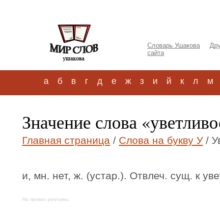
Словарь Ушакова
Дру
сайта
а
б
в
г
д
е
ж
з
и
й
к
л
м
Значение слова «уветливо
Главная страница
/
Слова на букву У
/ У
и, мн. нет, ж. (устар.). Отвлеч. сущ. к ув
На правах рекламы: