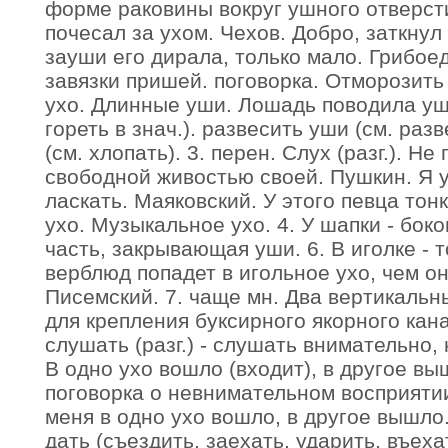
форме раковины вокруг ушного отверст
почесал за ухом. Чехов. Добро, заткнул
зауши его дирала, только мало. Грибоед
завязки пришей. поговорка. Отморозить у
ухо. Длинные уши. Лошадь поводила уша
гореть в знач.). развесить уши (см. раз
(см. хлопать). 3. перен. Слух (разг.). Н
свободной живостью своей. Пушкин. Я 
ласкать. Маяковский. У этого певца тон
ухо. Музыкальное ухо. 4. У шапки - бок
часть, закрывающая уши. 6. В иголке - т
верблюд попадет в игольное ухо, чем он
Писемский. 7. чаще мн. Два вертикальн
для крепления буксирного якорного кана
слушать (разг.) - слушать внимательно,
В одно ухо вошло (входит), в другое вы
поговорка о невнимательном восприятии 
меня в одно ухо вошло, в другое вышло.
дать (съездить, заехать, ударить, въехать