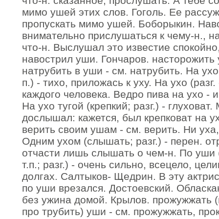
что-н. сказанное, прослушать. А тебе с
мимо ушей этих слов. Гоголь. Ее рассу
пропускать мимо ушей. Боборыкин. Нав
внимательно прислушаться к чему-н., н
что-н. Выслушал это известие спокойно
навострил уши. Гончаров. насторожить 
натрубить в уши - см. натрубить. На ухо
п.) - тихо, приложась к уху. На ухо (разг.
каждого человека. Ведро пива на ухо - и
На ухо тугой (крепкий; разг.) - глуховат
дослышал: кажется, был крепковат на у
верить своим ушам - см. верить. Ни уха,
Одним ухом (слышать; разг.) - перен. о
отчасти лишь слышать о чем-н. По уши 
т.п.; разг.) - очень сильно, всецело, цел
долгах. Салтыков- Щедрин. В эту актрис
по уши врезался. Достоевский. Обласка
без ужина домой. Крылов. прожужжать (
про трубить) уши - см. прожужжать, про