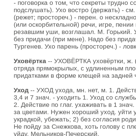
- поговорка о том, что секреты трудно с
подслушать). Ухо востро (держать) - см.
(режет; простореч.) - перен. о нескладн
(или оскорбительной) речи, игре, пении 
резавшим уши, возглашал. М. Горький. У
без придачи (при мене). Надо без придач
Тургенев. Ухо парень (простореч.) - лов
Уховёртка
-- УХОВЁРТКА уховёртки, ж. (
отряда прямокрылых, с удлиненным пло
придатками в форме клещей на задней 
Уход
-- УХОД ухода, мн. нет, м. 1. Действ
3,4 и 7 знач. - уходить 1. Уход со служ
2. Действие по глаг. ухаживать в 1 знач
за цветами. Нужен хороший уход. уйти ух
украдкой, убежать; 2) без согласия роди
Не пойду за Снежкова, хоть голову с пл
уйду. Мельников-Печерский.