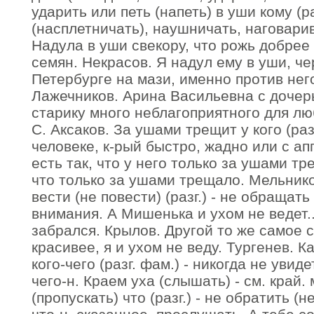
ударить или петь (напеть) в уши кому (ра
(насплетничать), наушничать, наговарив
Надула в уши свекору, что рожь добрее
семян. Некрасов. Я надул ему в уши, че
Петербурге на мази, именно против нег
Лажечников. Арина Васильевна с дочер
старику много неблагоприятного для л
С. Аксаков. За ушами трещит у кого (разг
человеке, к-рый быстро, жадно или с апп
есть так, что у него только за ушами тр
что только за ушами трещало. Мельнико
вести (не повести) (разг.) - не обращать
внимания. А Мишенька и ухом не ведет..
забрался. Крылов. Другой то же самое 
красивее, я и ухом не веду. Тургенев. К
кого-чего (разг. фам.) - никогда не увид
чего-н. Краем уха (слышать) - см. край
(пропускать) что (разг.) - не обратить 