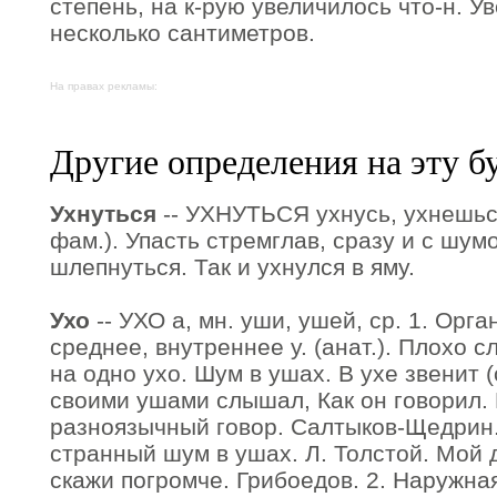
степень, на к-рую увеличилось что-н. У
несколько сантиметров.
На правах рекламы:
Другие определения на эту б
Ухнуться
-- УХНУТЬСЯ ухнусь, ухнешься, 
фам.). Упасть стремглав, сразу и с шум
шлепнуться. Так и ухнулся в яму.
Ухо
-- УХО а, мн. уши, ушей, ср. 1. Орг
среднее, внутреннее у. (анат.). Плохо 
на одно ухо. Шум в ушах. В ухе звенит (
своими ушами слышал, Как он говорил. 
разноязычный говор. Салтыков-Щедрин.
странный шум в ушах. Л. Толстой. Мой 
скажи погромче. Грибоедов. 2. Наружна