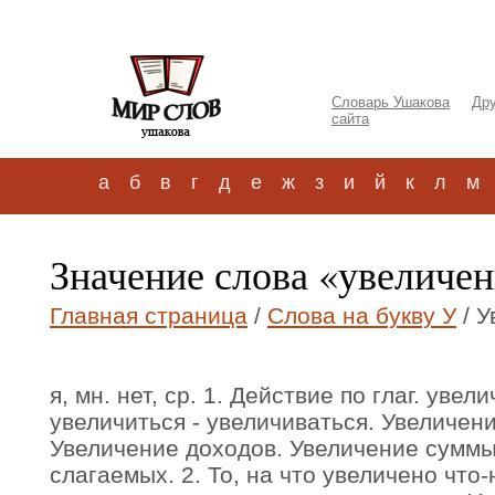
Словарь Ушакова
Дру
сайта
а
б
в
г
д
е
ж
з
и
й
к
л
м
Значение слова «увеличе
Главная страница
/
Слова на букву У
/ У
я, мн. нет, ср. 1. Действие по глаг. увел
увеличиться - увеличиваться. Увеличен
Увеличение доходов. Увеличение суммы
слагаемых. 2. То, на что увеличено что-