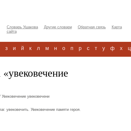
Словарь Ушакова
Другие словари
Обратная связь
Карта
сайта
з
и
й
к
л
м
н
о
п
р
с
т
у
ф
х
ц
 «увековечение
/ Увековечение увековечени
 глаг. увековечить. Увековечение памяти героя.