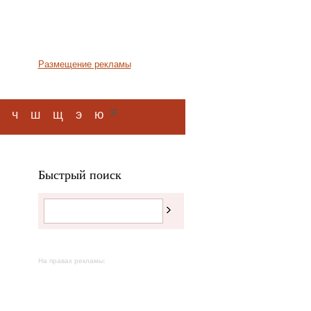
Размещение рекламы
я
ч
ш
щ
э
ю
Быстрый поиск
На правах рекламы: