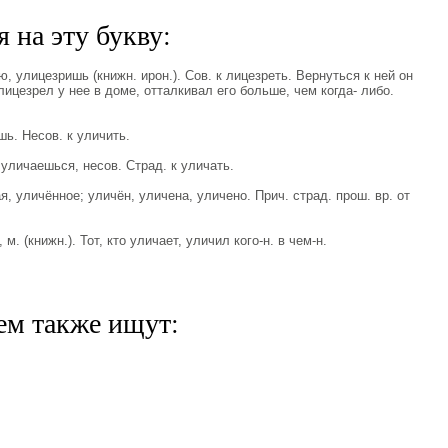
 на эту букву:
улицезришь (книжн. ирон.). Сов. к лицезреть. Вернуться к ней он
улицезрел у нее в доме, отталкивал его больше, чем когда- либо.
ь. Несов. к уличить.
личаешься, несов. Страд. к уличать.
уличённое; уличён, уличена, уличено. Прич. страд. прош. вр. от
 (книжн.). Тот, кто уличает, уличил кого-н. в чем-н.
ем также ищут: