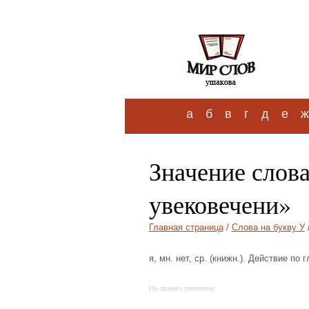
а
б
в
г
д
е
ж
Значение слова
увековечени»
Главная страница
/
Слова на букву У
я, мн. нет, ср. (книжн.). Действие по
На правах рекламы: